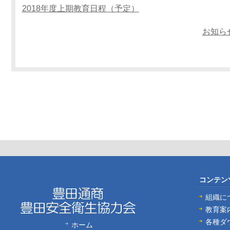
2018年度上期教育日程（予定）
お知ら
コンテン
組織に
教育案
各種ダ
ホーム